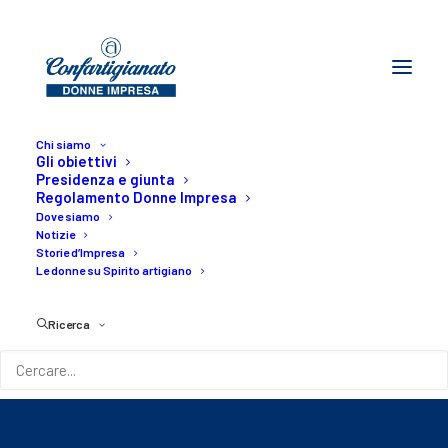
Chi siamo
Gli obiettivi
Presidenza e giunta
Regolamento Donne Impresa
Dove siamo
Notizie
Storie d’Impresa
Le donne su Spirito artigiano
Alberto Di Marco
Ricerca
22/02/2017