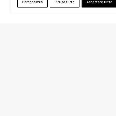
Personalizza
Rifiuta tutto
Accettare tutto
PRECEDENTE
Confartigianato Donne 
Via San Giovanni in Latera
00184 Roma