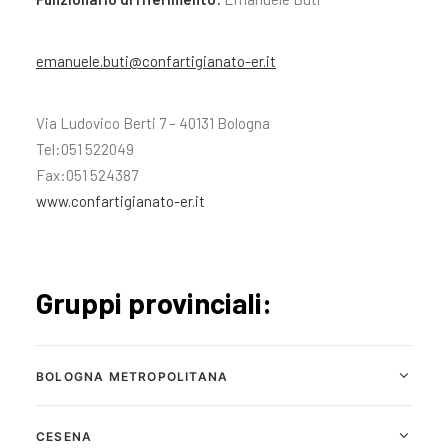
emanuele.buti@confartigianato-er.it
Via Ludovico Berti 7 – 40131 Bologna
Tel:051 522049
Fax:051 524387
www.confartigianato-er.it
Gruppi provinciali:
BOLOGNA METROPOLITANA
CESENA