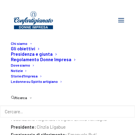
Chi siamo
Gli obiettivi
Presidenza e giunta
Regolamento Donne Impresa
Emilia Romagna
Dove siamo
Notizie
Storie d’Impresa
Home
I territori
Emilia Romagna
Le donne su Spirito artigiano
Ricerca
Federazione Regionale Artigiani Emilia Romagna
Presidente:
Cinzia Ligabue
Funzionario di riferimento:
Emanuele Buti