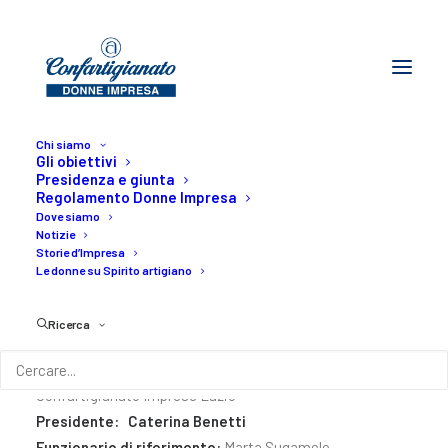
Chi siamo
Gli obiettivi
Presidenza e giunta
Regolamento Donne Impresa
Lazio
Dove siamo
Notizie
Storie d’Impresa
Home
I territori
Lazio
Le donne su Spirito artigiano
Ricerca
Confartigianato Imprese Lazio
Presidente:
Caterina Benetti
Funzionario di riferimento:
Marta Sugamele