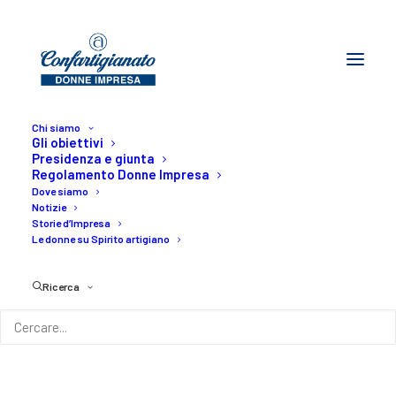
Chi siamo
Gli obiettivi
Presidenza e giunta
Regolamento Donne Impresa
Umbria
Dove siamo
Notizie
Storie d’Impresa
Home
I territori
Umbria
Le donne su Spirito artigiano
Ricerca