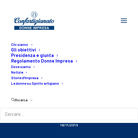
Chi siamo
Gli obiettivi
Presidenza e giunta
Regolamento Donne Impresa
Dove siamo
Notizie
Storie d’Impresa
EVENTI - Meeting
Le donne su Spirito artigiano
Formativo Donne
Ricerca
Impresa 2015
16/11/2015