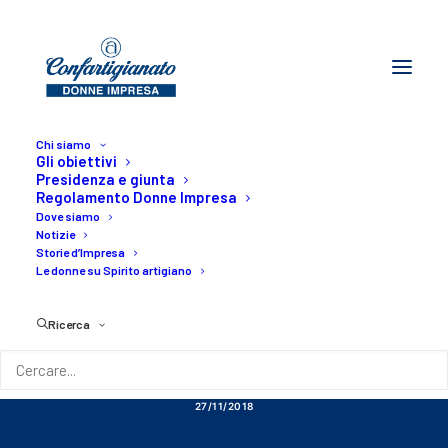
Chi siamo
Gli obiettivi
Presidenza e giunta
Regolamento Donne Impresa
Dove siamo
Notizie
Storie d’Impresa
UNIONCAMERE:
Le donne su Spirito artigiano
Imprenditoria
Ricerca
Femminile
27/11/2018