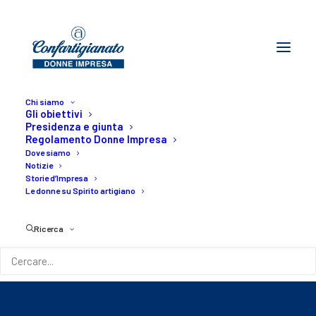
Chi siamo
Gli obiettivi
Presidenza e giunta
Regolamento Donne Impresa
Dove siamo
Notizie
Storie d’Impresa
Le donne su Spirito artigiano
VENEZIA - Storie di
Ricerca
talenti femminili
21/02/2020