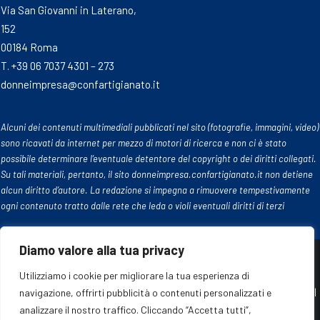
Via San Giovanni in Laterano,
152
00184 Roma
T. +39 06 7037 4301 – 273
donneimpresa@confartigianato.it
Alcuni dei contenuti multimediali pubblicati nel sito (fotografie, immagini, video)
sono ricavati da internet per mezzo di motori di ricerca e non ci è stato
possibile determinare l’eventuale detentore del copyright o dei diritti collegati.
Su tali materiali, pertanto, il sito donneimpresa.confartigianato.it non detiene
alcun diritto d’autore. La redazione si impegna a rimuovere tempestivamente
ogni contenuto tratto dalle rete che leda o violi eventuali diritti di terzi
Diamo valore alla tua privacy
Utilizziamo i cookie per migliorare la tua esperienza di
© 2024 Confartigianato Donne Impresa. Tutti i diritti riservati |
navigazione, offrirti pubblicità o contenuti personalizzati e
Cookie policy
|
Privacy policy
analizzare il nostro traffico. Cliccando “Accetta tutti”,