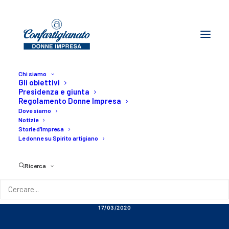
Chi siamo
Gli obiettivi
Presidenza e giunta
Regolamento Donne Impresa
Dove siamo
Notizie
Storie d’Impresa
COVID-19 – Il Governo
Le donne su Spirito artigiano
vara il decreto da 25
Ricerca
miliardi
17/03/2020