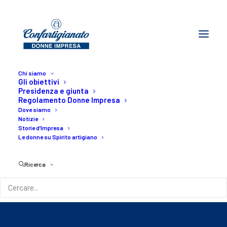
Chi siamo
Gli obiettivi
Presidenza e giunta
Regolamento Donne Impresa
Dove siamo
Notizie
Storie d’Impresa
Le donne su Spirito artigiano
COVID-19 – Firmato
Ricerca
nuovo Dpcm
24/03/2020