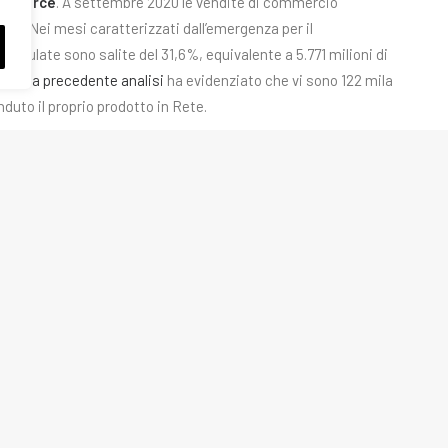
commerce
. A settembre 2020 le vendite di commercio
ma. Nei mesi caratterizzati dall’emergenza per il
cumulate sono salite del 31,6%, equivalente a 5.771 milioni di
nostra precedente analisi
ha evidenziato che vi sono 122 mila
nduto il proprio prodotto in Rete.
Alcuni dei contenuti multimediali pubb
Impresa
internet per mezzo di motori di ricer