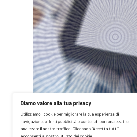
Diamo valore alla tua privacy
Utilizziamo i cookie per migliorare la tua esperienza di
navigazione, offrirti pubblicità o contenuti personalizzati e
analizzare il nostro traffico. Cliccando “Accetta tutti”,
L’analisi dei dati sul commercio al dettaglio pubblic
acconsenti al nostro utilizzo dei cookie.