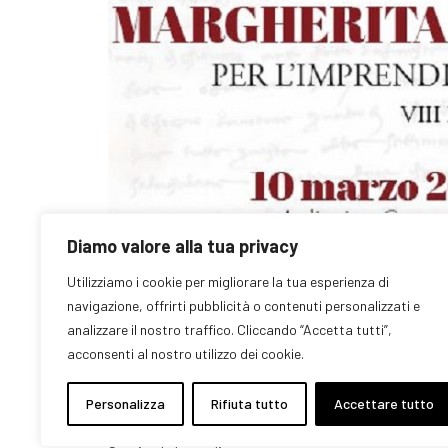
Diamo valore alla tua privacy
Utilizziamo i cookie per migliorare la tua esperienza di
navigazione, offrirti pubblicità o contenuti personalizzati e
analizzare il nostro traffico. Cliccando “Accetta tutti”,
acconsenti al nostro utilizzo dei cookie.
Si terrà a Prato la VIII edizione del “Premio Margherit
marzo alle ore 17.00. L’evento tratto dallo spettacol
Personalizza
Rifiuta tutto
Accettare tutto
Allocca ci svela i retroscena della prima imprenditrice