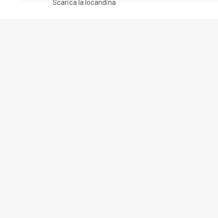
Scarica la locandina
PRECEDENTE
Confartigianato Donne 
Via San Giovanni in Latera
00184 Roma
T. +39 06 7037 4301 – 273
donneimpresa@confartigi