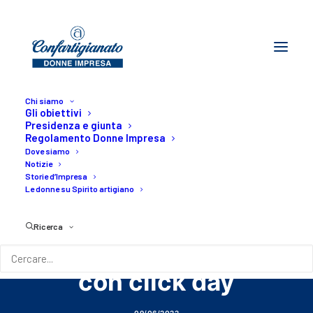
Chi siamo
Gli obiettivi
Presidenza e giunta
Regolamento Donne Impresa
Dove siamo
IMPRENDITORIA
Notizie
Storie d’Impresa
FEMMINILE - Incentivi
Le donne su Spirito artigiano
a imprese femminili
Ricerca
siano strutturali. Non
con click day