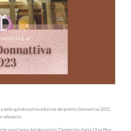
a della quindicesima edizione del premio Donnattiva 2023,
 all’evento.
­che que­st’an­no dal la­bo­ra­to­rio “Ce­ra­mi­che d’ar­te Eli­sa Mes­