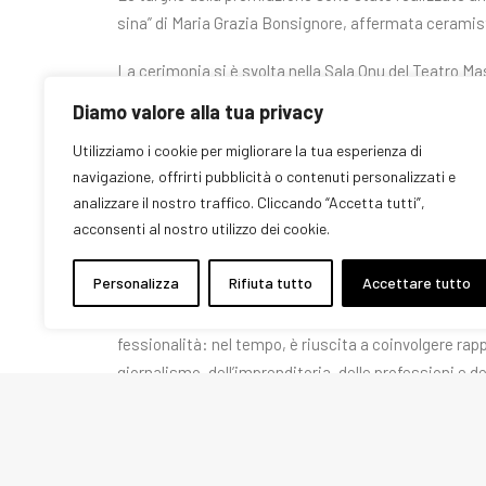
si­na” di Ma­ria Gra­zia Bon­si­gno­re, af­fer­ma­ta ce­ra­mi­s
La cerimonia si è svolta nella Sala Onu del Tea­tro Mas­si
vi­le­gia­to sul­la con­tem­po­ra­nei­tà de­cli­na­ta al­l’ec­cel
Diamo valore alla tua privacy
ri­fles­sio­ni, cam­bia­men­to e coo­pe­ra­zio­ne, alla pre­sen­
Utilizziamo i cookie per migliorare la tua esperienza di
Si­ci­lia­na Re­na­to Schi­fa­ni, i sin­da­ci di Pa­ler­mo e Mon­r
navigazione, offrirti pubblicità o contenuti personalizzati e
Ret­to­re del­l’U­ni­ver­si­tà de­gli Stu­di di Pa­ler­mo, Mas­
analizzare il nostro traffico. Cliccando “Accetta tutti”,
ta.
acconsenti al nostro utilizzo dei cookie.
Il pre­mio è sta­to idea­to dal­la gior­na­li­sta Ina Mo­di­ca
Personalizza
Rifiuta tutto
Accettare tutto
zio­ne Don­nat­ti­va, che si è mes­sa in gio­co por­tan­do­lo
dra. L’as­so­cia­zio­ne Don­nat­ti­va ha il prin­ci­pa­le obiet­
fes­sio­na­li­tà: nel tem­po, è riu­sci­ta a coin­vol­ge­re r
gior­na­li­smo, del­l’im­pren­di­to­ria, del­le pro­fes­sio­ni e del
L’e­di­zio­ne 2023 del Pre­mio Don­nat­ti­va, de­di­ca­ta al­l’
bo­ra­zio­ne con il Co­mu­ne di Pa­ler­mo e con il Co­mu­ne d
li­sti di Si­ci­lia, Assostam­pa, Uni­cre­dit Ban­co di Si­ci­l