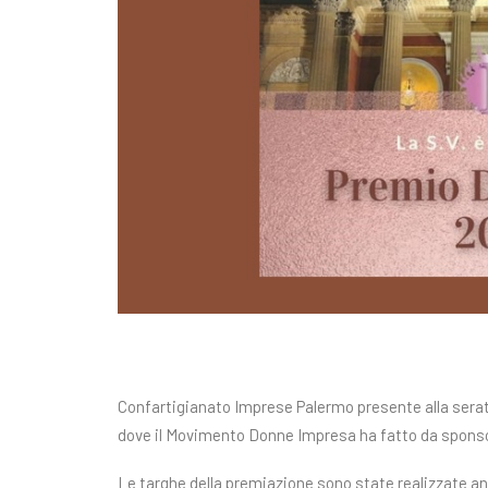
Confartigianato Imprese Palermo presente alla serat
dove il Movimento Donne Impresa ha fatto da sponsor
Le tar­ghe del­la pre­mia­zio­ne sono sta­te rea­liz­za­te an