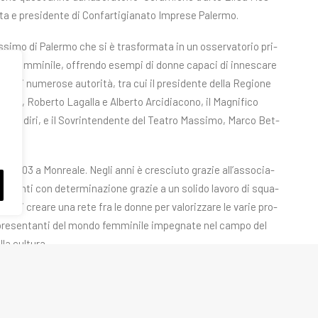
ta e pre­si­den­te di Con­far­ti­gia­na­to Im­pre­se Pa­ler­mo.
­mo di Pa­ler­mo che si è tra­sfor­ma­ta in un os­ser­va­to­rio pri­
­len­za fem­mi­ni­le, of­fren­do esem­pi di don­ne ca­pa­ci di in­ne­sca­re
za di nu­me­ro­se au­to­ri­tà, tra cui il pre­si­den­te del­la Re­gio­ne
ea­le, Ro­ber­to La­gal­la e Al­ber­to Ar­ci­dia­co­no, il Ma­gni­fi­co
si­mo Mi­di­ri, e il So­vrin­ten­den­te del Tea­tro Mas­si­mo, Mar­co Bet­
 nel 2003 a Mon­rea­le. Ne­gli anni è cre­sciu­to gra­zie all’as­so­cia­
 avan­ti con de­ter­mi­na­zio­ne gra­zie a un so­li­do la­vo­ro di squa­
ti­vo di crea­re una rete fra le don­ne per va­lo­riz­za­re le va­rie pro­
ap­pre­sen­tan­ti del mon­do fem­mi­ni­le im­pe­gna­te nel cam­po del
­la cul­tu­ra.
ar­te come espres­sio­ne di li­ber­tà, è sta­ta or­ga­niz­za­ta in col­la­
i Mon­rea­le. Tra i nu­me­ro­si part­ner, an­che l’Or­di­ne dei Gior­na­
ia, Eu­ro­ma­na­ger Sa­ni­tà e Lo­gos.