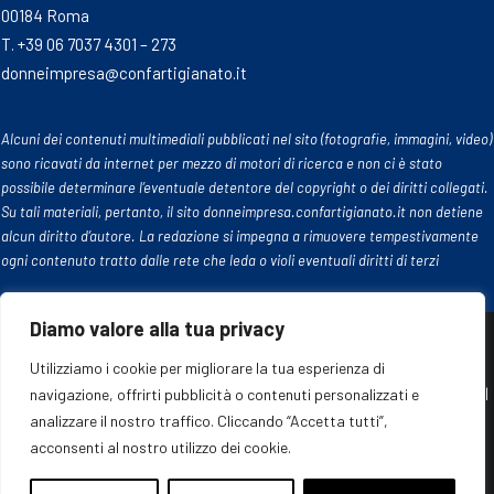
00184 Roma
T. +39 06 7037 4301 – 273
donneimpresa@confartigianato.it
Alcuni dei contenuti multimediali pubblicati nel sito (fotografie, immagini, video)
sono ricavati da internet per mezzo di motori di ricerca e non ci è stato
possibile determinare l’eventuale detentore del copyright o dei diritti collegati.
Su tali materiali, pertanto, il sito donneimpresa.confartigianato.it non detiene
alcun diritto d’autore. La redazione si impegna a rimuovere tempestivamente
ogni contenuto tratto dalle rete che leda o violi eventuali diritti di terzi
Diamo valore alla tua privacy
Utilizziamo i cookie per migliorare la tua esperienza di
© 2024 Confartigianato Donne Impresa. Tutti i diritti riservati |
navigazione, offrirti pubblicità o contenuti personalizzati e
Cookie policy
|
Privacy policy
analizzare il nostro traffico. Cliccando “Accetta tutti”,
acconsenti al nostro utilizzo dei cookie.