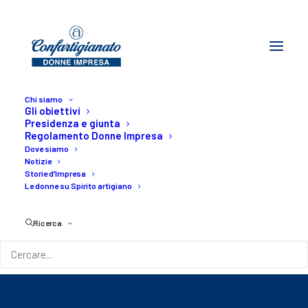
Chi siamo
Gli obiettivi
Presidenza e giunta
Regolamento Donne Impresa
Dove siamo
Notizie
Storie d’Impresa
Le donne su Spirito artigiano
STAMPA - "L'Italia
Ricerca
delle mamme"
15/05/2023