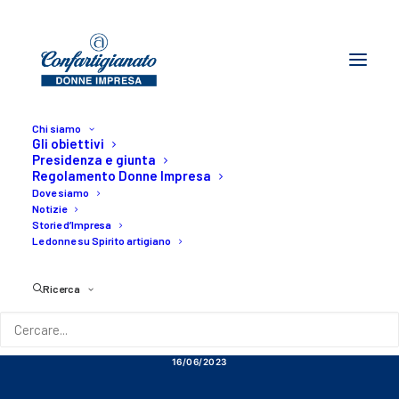
Chi siamo
Gli obiettivi
Presidenza e giunta
Regolamento Donne Impresa
Dove siamo
Notizie
Storie d’Impresa
UDINE - Welfare
Le donne su Spirito artigiano
aziendale: normativa,
Ricerca
strumenti e benefici
16/06/2023