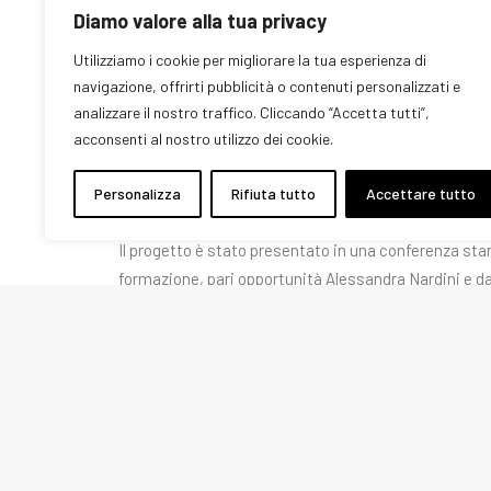
Diamo valore alla tua privacy
OCCUPAZIONE FEMMINILE, LA TOSCANA SOSTIENE
Utilizziamo i cookie per migliorare la tua esperienza di
navigazione, offrirti pubblicità o contenuti personalizzati e
Attraverso il Fondo sociale europeo plus 2021/2027,
analizzare il nostro traffico. Cliccando “Accetta tutti”,
rivolte a datrici e datori di lavoro: un bando da oltre 7
acconsenti al nostro utilizzo dei cookie.
importanza strategica del Pr Fse+, e il progetto Vit
misure di welfare a supporto dell’organizzazione famili
Personalizza
Rifiuta tutto
Accettare tutto
cura o l’assistenza di fi gli, anziani, familiari non aut
Il progetto è stato presentato in una conferenza stam
formazione, pari opportunità Alessandra Nardini e d
Toscana, il soggetto capofila di VLT, realizzato in 
Confcommercio Toscana, Confcooperative Toscana, A
Cgil Toscana (con il supporto di Cisl, Uil, Coldiretti,
Toscana).
scarica il progetto