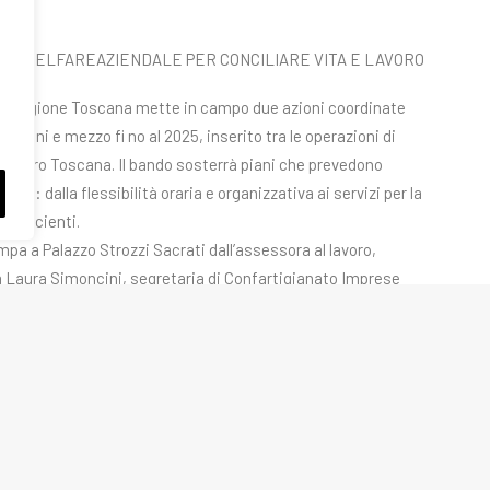
 IL WELFAREAZIENDALE PER CONCILIARE VITA E LAVORO
 la Regione Toscana mette in campo due azioni coordinate
 milioni e mezzo fi no al 2025, inserito tra le operazioni di
a Lavoro Toscana. Il bando sosterrà piani che prevedono
are: dalla flessibilità oraria e organizzativa ai servizi per la
osufficienti.
pa a Palazzo Strozzi Sacrati dall’assessora al lavoro,
a Laura Simoncini, segretaria di Confartigianato Imprese
partenariato con Cna Toscana, Confindustria Toscana,
gci Toscana, Confederazione italiana agricoltori Toscana e
 Confapi, Confesercenti e il patrocinio di Unioncamere