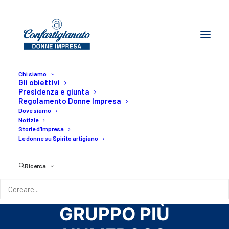
Chi siamo
Gli obiettivi
Presidenza e giunta
COMO -
Regolamento Donne Impresa
Dove siamo
Notizie
STRAWOMAN 2026:
Storie d’Impresa
Le donne su Spirito artigiano
LE IMPRENDIBILI
CONQUISTANO IL
Ricerca
PREMIO COME
GRUPPO PIÙ